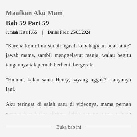
Maafkan Aku Mam
Bab 59 Part 59
Jumlah Kata:1355
|
Dirilis Pada: 25/05/2024
0
tante"
jawab mama, sambil menggelayut manja, wa
Pengisian Ulang
Henry, sayang ngga
Riwayat Membaca
Keluar
nah
menyatakan kalau dirinya lebih sayang sama s
Unduh Aplikasi
Buka bab ini