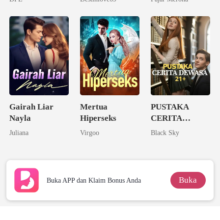
Gairah Liar
Mertua
PUSTAKA
Nayla
Hiperseks
CERITA
DEWASA 21+
Juliana
Virgoo
Black Sky
Buka
Buka APP dan Klaim Bonus Anda