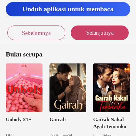
Unduh aplikasi untuk membaca
Selanjutnya
Sebelumnya
Buku serupa
Unholy 21+
Gairah
Gairah Nakal
Ayah Temanku
DFE
Destinlove69
Fajar Merona