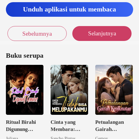
Unduh aplikasi untuk membaca
Selanjutnya
Sebelumnya
Buku serupa
Ritual Birahi
Cinta yang
Petualangan
Digunung
Membara:
Gairah
Keramat
Tidak Bisa
Kenikmatan
Juliana
Sancho Pintus
Gemoy