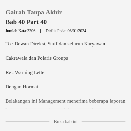
Gairah Tanpa Akhir
Bab 40 Part 40
Jumlah Kata:2206
|
Dirilis Pada: 06/01/2024
0
ksi, Staff dan
dan Pola
Pengisian Ulang
arning
Riwayat Membaca
an H
Keluar
aryawan dari perusahaan
Unduh Aplikasi
yang bekerjasama dengan pihak lain atau pihak luar ata
Buka bab ini