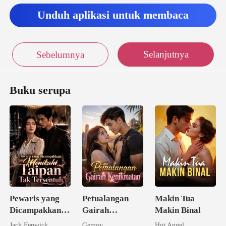
Unduh aplikasi untuk membaca
Selanjutnya
Sebelumnya
Buku serupa
Pewaris yang
Petualangan
Makin Tua
Dicampakkan:
Gairah
Makin Binal
Menikahi
Kenikmatan
Jack Fenwick
Gemoy
Hot Angel