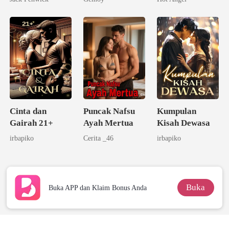
Taipan Tak
Tersentuh
Cinta dan
Puncak Nafsu
Kumpulan
Gairah 21+
Ayah Mertua
Kisah Dewasa
irbapiko
Cerita _46
irbapiko
Buka
Buka APP dan Klaim Bonus Anda