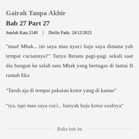
Gairah Tanpa Akhir
Bab 27 Part 27
Jumlah Kata:2140
|
Dirilis Pada: 24/12/2023
0
at cuciannya?" Tanya Renata pagi-pagi sekali saat
Pengisian Ulang
dia bang
Riwayat Membaca
mpat pakaian kot
Keluar
a cuci... banyak b
Unduh Aplikasi
nanti ada Mbak Nina a
Buka bab ini