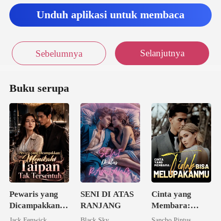
Unduh aplikasi untuk membaca
Selanjutnya
Sebelumnya
Buku serupa
Pewaris yang
SENI DI ATAS
Cinta yang
Dicampakkan:
RANJANG
Membara:
Menikahi
Tidak Bisa
Jack Fenwick
Black Sky
Sancho Pintus