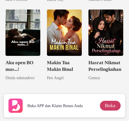
Taipan Tak
Melupakanmu
Tersentuh
Aku open BO
Makin Tua
Hasrat Nikmat
mas...!
Makin Binal
Perselingkuhan
Dinda sukmadewi
Hot Angel
Gemoy
Buka
Buka APP dan Klaim Bonus Anda