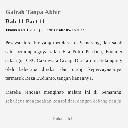
Gairah Tanpa Akhir
Bab 11 Part 11
Jumlah Kata:1640
|
Dirilis Pada: 05/12/2023
0
Putra Perdana, Founder
Pengisian Ulang
sekaligus CEO Cakrawala Group. Dia kali ini didampingi
oleh
Riwayat Membaca
Keluar
di Semarang,
sekaligus mengadaka
Unduh Aplikasi
Buka bab ini