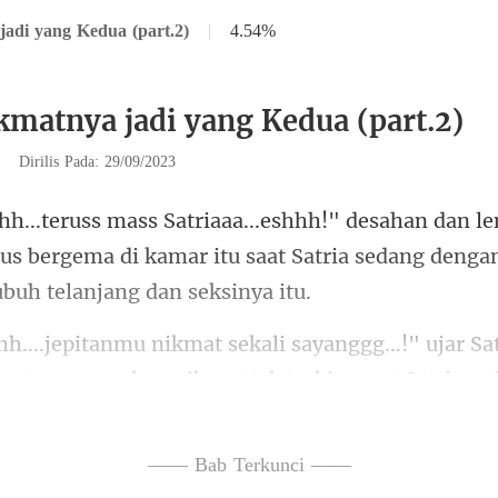
adi yang Kedua (part.2)
|
4.54%
kmatnya jadi yang Kedua (part.2)
|
Dirilis Pada: 29/09/2023
rus bergema di kamar itu saat Satria
.!" ujar S
rgetar merasakan
—— Bab Terkunci ——