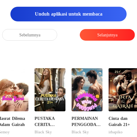
Unduh aplikasi untuk membaca
Sebelumnya
Selanjutnya
asrat Dilema
PUSTAKA
PERMAINAN
Cinta dan
Dalam Gairah
CERITA
PENGGODA
Gairah 21+
DEWASA 21+
IMAN
Gemoy
Black Sky
Black Sky
irbapiko