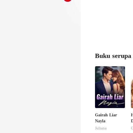
Buku serupa
Gairah Liar
H
Nayla
Juliana