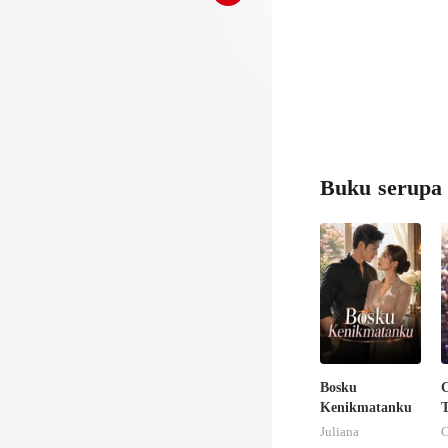
Buku serupa
Bosku
C
Kenikmatanku
T
Juliana
C