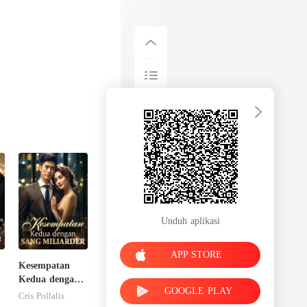
Unduh aplikasi
APP STORE
Kesempatan
Kedua dengan
GOOGLE PLAY
Sang Miliarder
Cris Pollalis