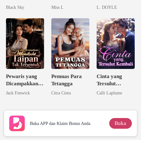
IMAN
Jatuh Cinta
Black Sky
Miss L
L. DOYLE
pada Istriku
Pewaris yang
Pemuas Para
Cinta yang
Dicampakkan:
Tetangga
Tersulut
Menikahi
Kembali
Jack Fenwick
Citra Cinta
Calli Laplume
Taipan Tak
Tersentuh
Buka
Buka APP dan Klaim Bonus Anda