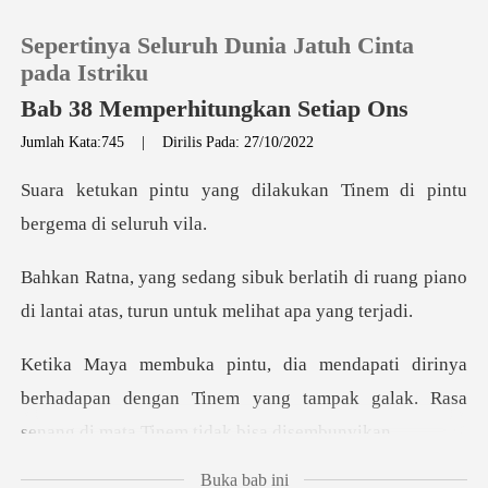
Sepertinya Seluruh Dunia Jatuh Cinta
pada Istriku
Bab 38 Memperhitungkan Setiap Ons
Jumlah Kata:745
|
Dirilis Pada: 27/10/2022
0
dilakukan Tinem di pintu
Pengisian Ulang
atih di ruang piano
Riwayat Membaca
di lantai atas,
Keluar
berhadapan dengan Tinem yang tampak galak. Rasa
Unduh Aplikasi
Buka bab ini
u te