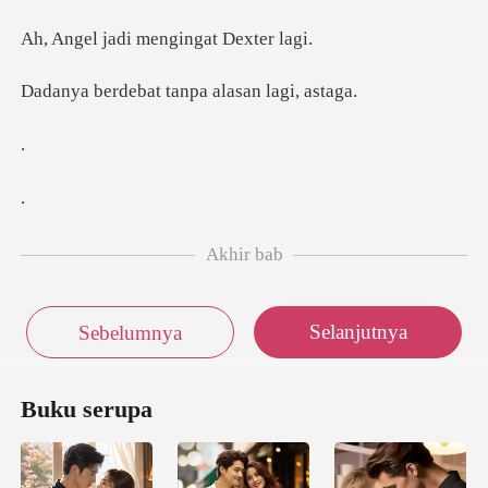
di mengingat
at tanpa alasa
Akhir bab
Selanjutnya
Sebelumnya
Buku serupa