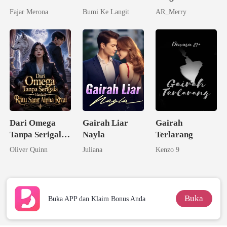
Fajar Merona
Bumi Ke Langit
AR_Merry
Dari Omega
Gairah Liar
Gairah
Tanpa Serigala
Nayla
Terlarang
Menjadi Ratu
Oliver Quinn
Juliana
Kenzo 9
Sang Alpha
Rival
Buka
Buka APP dan Klaim Bonus Anda