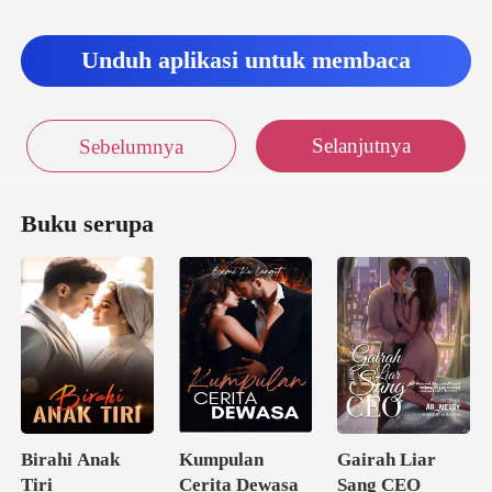
Unduh aplikasi untuk membaca
Selanjutnya
Sebelumnya
Buku serupa
Birahi Anak
Kumpulan
Gairah Liar
Tiri
Cerita Dewasa
Sang CEO