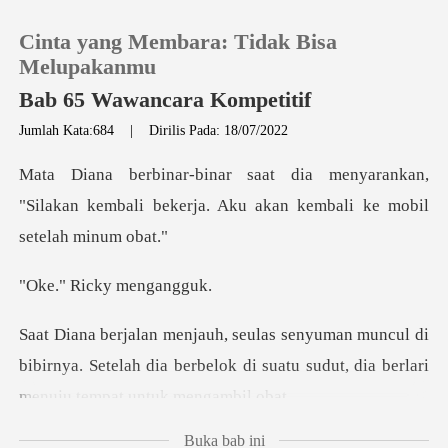
Cinta yang Membara: Tidak Bisa
Melupakanmu
Bab 65 Wawancara Kompetitif
Jumlah Kata:684
|
Dirilis Pada: 18/07/2022
0
rankan,
Pengisian Ulang
"Silakan kembali bekerja. Aku ak
Riwayat Membaca
icky men
Keluar
l di
bibirnya. Setelah dia berbelok di suatu sudut
Unduh Aplikasi
Buka bab ini
membiarkan Ric