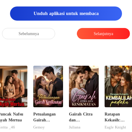
Unduh aplikasi untuk membaca
Sebelumnya
Selanjutnya
uncak Nafsu
Petualangan
Gairah Citra
Ratapan
Ayah Mertua
Gairah
dan
Kekasih:
Kenikmatan
Kenikmatan
Kembalilah
erita _46
Gemoy
Juliana
Eagle Knight
padaku