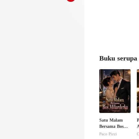
Buku serupa
Satu Malam
P
Bersama Bos
Miliarderku
Paco Pizzi
C