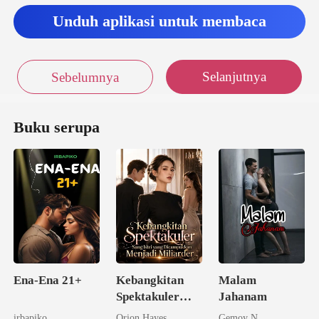
Unduh aplikasi untuk membaca
Selanjutnya
Sebelumnya
Buku serupa
Ena-Ena 21+
Kebangkitan
Malam
Spektakuler
Jahanam
Sang Istri yang
irbapiko
Orion Hayes
Gemoy N