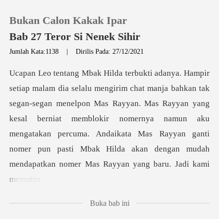
Bukan Calon Kakak Ipar
Bab 27 Teror Si Nenek Sihir
Jumlah Kata:1138
|
Dirilis Pada: 27/12/2021
0
Pengisian Ulang
egan menelpon Mas Rayyan. Mas Rayyan yang
kesal berniat memblokir nomernya namun aku
Riwayat Membaca
mengatakan percuma. Andaikata M
Keluar
Unduh Aplikasi
Buka bab ini