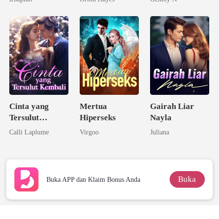
Dicampakkan
Menjadi
Miliarder
Cinta yang
Mertua
Gairah Liar
Tersulut
Hiperseks
Nayla
Kembali
Calli Laplume
Virgoo
Juliana
Buka
Buka APP dan Klaim Bonus Anda