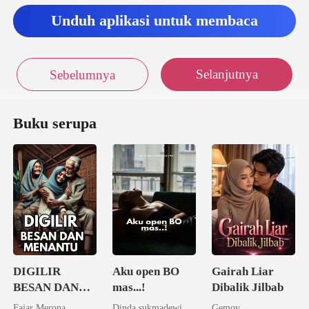
Unduh aplikasi untuk membaca
Selanjutnya
Sebelumnya
Buku serupa
DIGILIR
Aku open BO
Gairah Liar
BESAN DAN
mas...!
Dibalik Jilbab
MENANTU -
Fajar Merona
Dinda sukmadewi
Gemoy