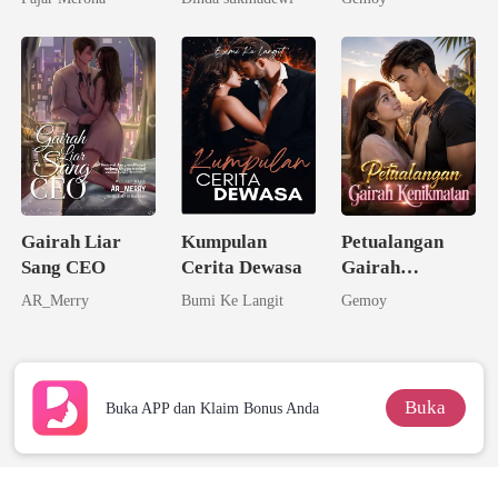
Rahasia Birahi
Kampung
Gairah Liar
Kumpulan
Petualangan
Sang CEO
Cerita Dewasa
Gairah
Kenikmatan
AR_Merry
Bumi Ke Langit
Gemoy
Buka
Buka APP dan Klaim Bonus Anda