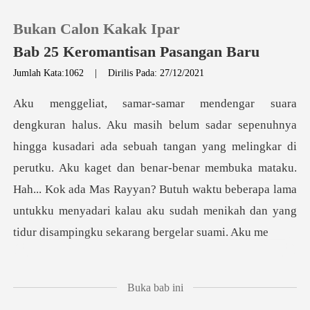
Bukan Calon Kakak Ipar
Bab 25 Keromantisan Pasangan Baru
Jumlah Kata:1062
|
Dirilis Pada: 27/12/2021
0
Pengisian Ulang
buah tangan yang melingkar di
perutku. Aku kaget dan benar-benar membuka mataku.
Riwayat Membaca
Hah... Kok ada Mas Rayyan? Butuh wa
Keluar
Unduh Aplikasi
Buka bab ini