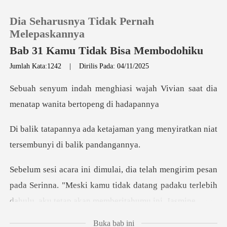
Dia Seharusnya Tidak Pernah
Melepaskannya
Bab 31 Kamu Tidak Bisa Membodohiku
Jumlah Kata:1242
|
Dirilis Pada: 04/11/2025
0
wajah Vivian saat dia
Pengisian Ulang
menatap
man yang menyiratkan niat
Riwayat Membaca
ters
Keluar
an
pada Serinna. "Meski kamu tidak datang padaku terle
Unduh Aplikasi
Buka bab ini