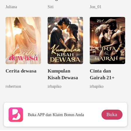
Kenikmatan
Membara
Juliana
Siti
Jon_01
Cerita dewasa
Kumpulan
Cinta dan
Kisah Dewasa
Gairah 21+
robertson
irbapiko
irbapiko
Buka
Buka APP dan Klaim Bonus Anda