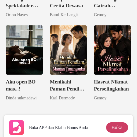
Spektakuler
Cerita Dewasa
Gairah
Sang Istri yang
Kenikmatan
Orion Hayes
Bumi Ke Langit
Gemoy
Dicampakkan
Menjadi
Miliarder
Aku open BO
Menikahi
Hasrat Nikmat
mas...!
Paman Pendiam
Perselingkuhan
dari Mantan
Dinda sukmadewi
Karl Dermody
Gemoy
Tunanganku
Buka
Buka APP dan Klaim Bonus Anda