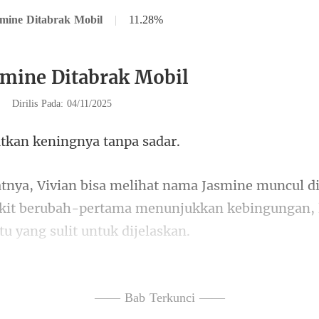
mine Ditabrak Mobil
|
11.28%
smine Ditabrak Mobil
|
Dirilis Pada: 04/11/2025
kan keningnya
ikit berubah-pertama menunjukkan kebingu
ivian lembut, meny
—— Bab Terkunci ——