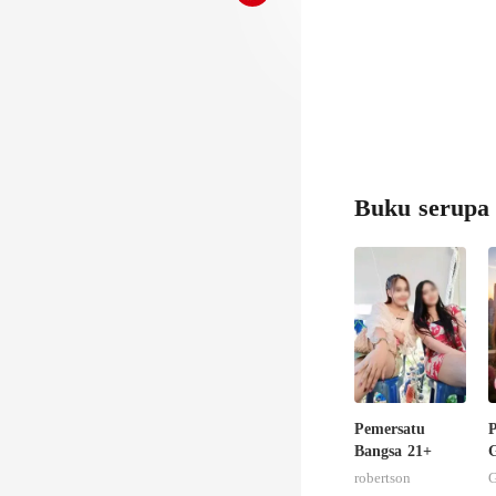
e
Buku serupa
Pemersatu
P
Bangsa 21+
G
robertson