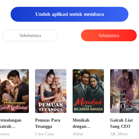
dan tersadar d
Unduh aplikasi untuk membaca
Sebelumnya
Selanjutnya
etualangan
Pemuas Para
Menikah
Gairah Liar
airah
Tetangga
dengan
Sang CEO
Kenikmatan
Miliarder
Gemoy
Citra Cinta
Alikat
AR_Merry
Rahasia