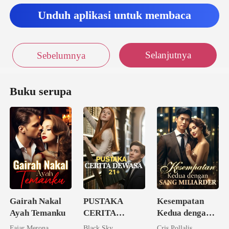
Unduh aplikasi untuk membaca
Selanjutnya
Sebelumnya
Buku serupa
Gairah Nakal
PUSTAKA
Kesempatan
Ayah Temanku
CERITA
Kedua dengan
DEWASA 21+
Sang Miliarder
Fajar Merona
Black Sky
Cris Pollalis