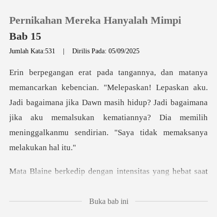
Pernikahan Mereka Hanyalah Mimpi
Bab 15
Jumlah Kata:531
|
Dirilis Pada: 05/09/2025
0
paskan aku.
Pengisian Ulang
Jadi bagaimana jika Dawn masih hidup? Jadi bagaimana
jika aku memalsukan kem
Riwayat Membaca
Keluar
n intensitas yang hebat sa
Unduh Aplikasi
Buka bab ini