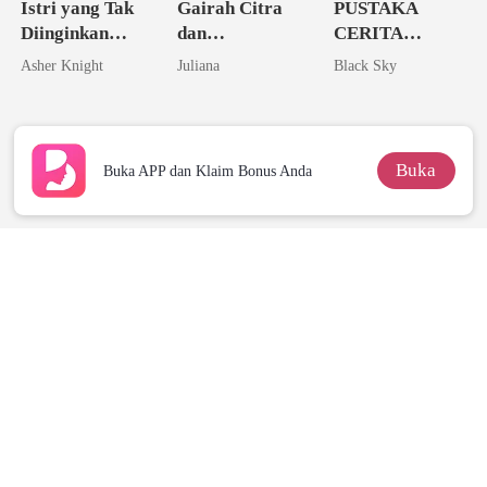
Istri yang Tak
Gairah Citra
PUSTAKA
Diinginkan
dan
CERITA
Ternyata
Kenikmatan
DEWASA 21+
Asher Knight
Juliana
Black Sky
Seorang
Triliuner
Buka
Buka APP dan Klaim Bonus Anda