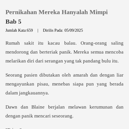
Pernikahan Mereka Hanyalah Mimpi
Bab 5
Jumlah Kata:659
|
Dirilis Pada: 05/09/2025
0
orong dan berteriak panik. Mereka semua mencoba
Pengisian Ulang
mela
dengan liar
Riwayat Membaca
mengayunkan pisau, menebas
Keluar
elawan kerumunan dan
Unduh Aplikasi
denga