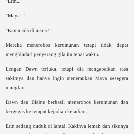
in.
ya.
ada di
api tidak dapat
menghindari pe
gabaikan rasa
sakitnya dan hanya in
robos kerumunan dan
bergegas
a lemah dan sikunya