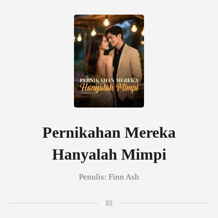
0
Pengisian Ulang
Riwayat Membaca
Pernikahan Mereka
Hanyalah Mimpi
Keluar
Penulis:
Finn Ash
Unduh Aplikasi