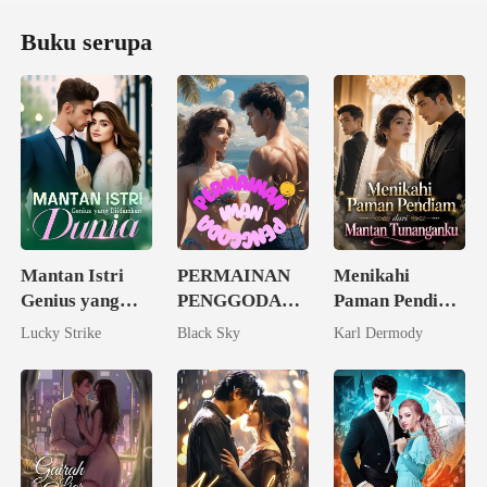
Buku serupa
Mantan Istri
PERMAINAN
Menikahi
Genius yang
PENGGODA
Paman Pendiam
Diidamkan
IMAN
dari Mantan
Lucky Strike
Black Sky
Karl Dermody
Dunia
Tunanganku