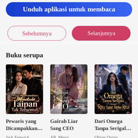
Unduh aplikasi untuk membaca
Selanjutnya
Sebelumnya
Buku serupa
Pewaris yang
Gairah Liar
Dari Omega
Dicampakkan:
Sang CEO
Tanpa Serigala
Menikahi
Menjadi Ratu
Jack Fenwick
AR_Merry
Oliver Quinn