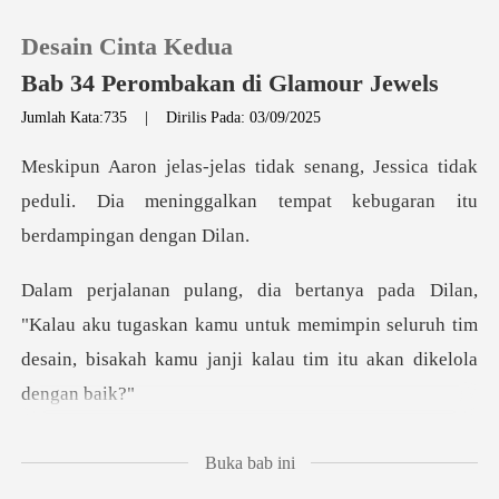
Desain Cinta Kedua
Bab 34 Perombakan di Glamour Jewels
Jumlah Kata:735
|
Dirilis Pada: 03/09/2025
0
essica tidak
peduli. Dia meninggalkan temp
Pengisian Ulang
Riwayat Membaca
aku tugaskan kamu untuk memimpin seluruh tim
Keluar
desain, bi
Unduh Aplikasi
rsedak air liur
Buka bab ini