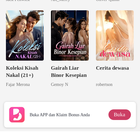
Taipan Tak
Sang Alpha
Tersentuh
Rival
Koleksi Kisah
Gairah Liar
Cerita dewasa
Nakal (21+)
Binor Kesepian
Fajar Merona
Gemoy N
robertson
Buka
Buka APP dan Klaim Bonus Anda