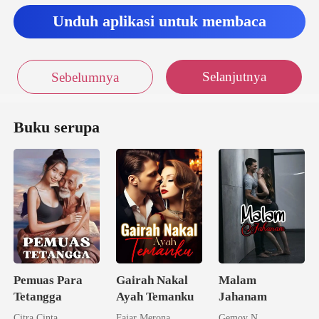
Unduh aplikasi untuk membaca
Selanjutnya
Sebelumnya
Buku serupa
Pemuas Para
Gairah Nakal
Malam
Tetangga
Ayah Temanku
Jahanam
Citra Cinta
Fajar Merona
Gemoy N