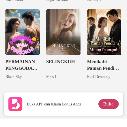
PERMAINAN
SELINGKUH
Menikahi
PENGGODA
Paman Pendiam
IMAN
dari Mantan
Black Sky
Miss L
Karl Dermody
Tunanganku
Buka
Buka APP dan Klaim Bonus Anda