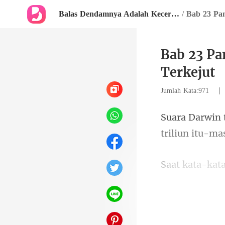
Balas Dendamnya Adalah Kecerdasannya
/
Bab 23 Pa
Terkejut
Jumlah Kata:971
trili
melarikan diri