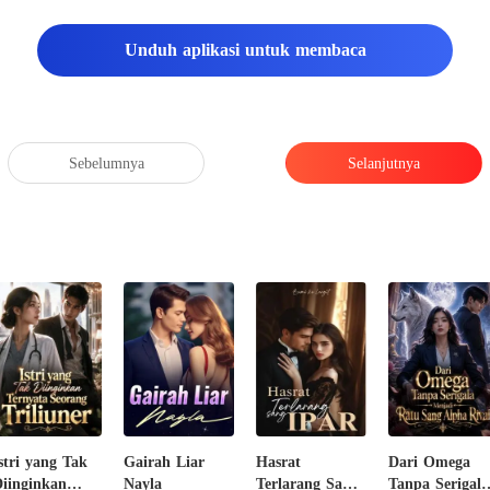
Unduh aplikasi untuk membaca
Sebelumnya
Selanjutnya
stri yang Tak
Gairah Liar
Hasrat
Dari Omega
iinginkan
Nayla
Terlarang Sang
Tanpa Serigala