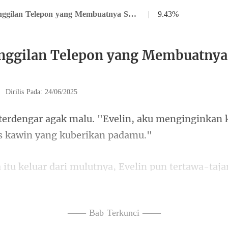
Bab 23 Panggilan Telepon yang Membuatnya Sangat Terkejut
|
9.43%
nggilan Telepon yang Membuatnya
|
Dirilis Pada: 24/06/2025
in, aku menginginkan 
dari mulutnya, Evelin pu
nya kabur seper
—— Bab Terkunci ——
 dari