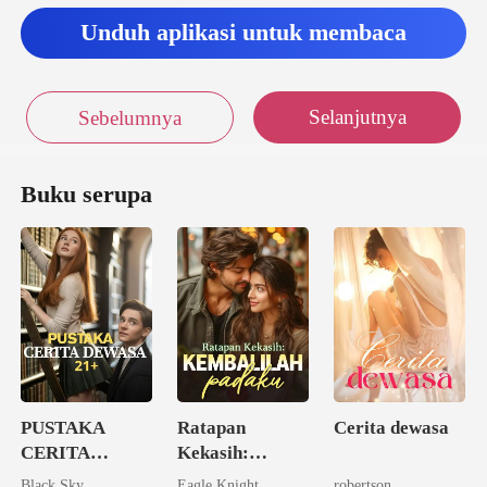
Unduh aplikasi untuk membaca
Selanjutnya
Sebelumnya
Buku serupa
PUSTAKA
Ratapan
Cerita dewasa
CERITA
Kekasih:
DEWASA 21+
Kembalilah
Black Sky
Eagle Knight
robertson