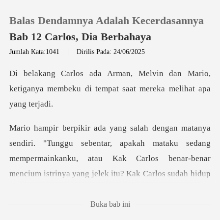
Balas Dendamnya Adalah Kecerdasannya
Bab 12 Carlos, Dia Berbahaya
Jumlah Kata:1041
|
Dirilis Pada: 24/06/2025
0
an Mario,
ketiganya membeku di tempat
Pengisian Ulang
Riwayat Membaca
, apakah mataku sedang
Keluar
mempermainkanku, atau Kak Carlos benar-benar
mencium i
Unduh Aplikasi
Buka bab ini