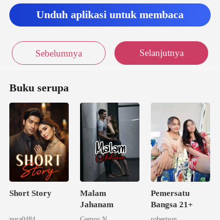
Unduh aplikasi untuk membaca
Selanjutnya
Sebelumnya
Buku serupa
Short Story
Malam
Pemersatu
Jahanam
Bangsa 21+
nura0484
Gemoy N
robertson