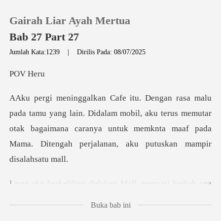
Gairah Liar Ayah Mertua
Bab 27 Part 27
Jumlah Kata:1239
|
Dirilis Pada: 08/07/2025
0
V
Pengisian Ulang
Didalam mobil, aku terus memutar
otak bagaimana caranya untuk memknta ma
Riwayat Membaca
Keluar
ri hadiah apa
Unduh Aplikasi
yg cocok untukku jadikan s
Buka bab ini