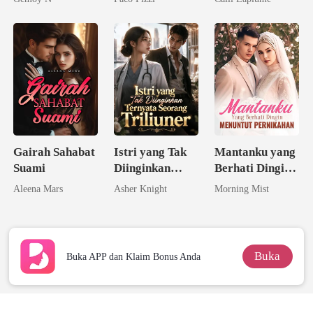
Gairah Sahabat
Istri yang Tak
Mantanku yang
Suami
Diinginkan
Berhati Dingin
Ternyata
Menuntut
Aleena Mars
Asher Knight
Morning Mist
Seorang
Pernikahan
Triliuner
Buka
Buka APP dan Klaim Bonus Anda