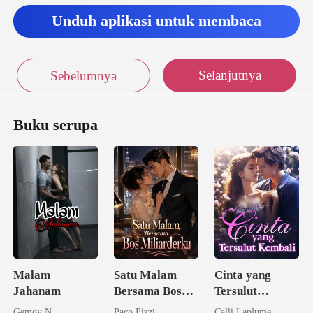
ulai lemas
Unduh aplikasi untuk membaca
Selanjutnya
Sebelumnya
Buku serupa
Malam
Satu Malam
Cinta yang
Jahanam
Bersama Bos
Tersulut
Miliarderku
Kembali
Gemoy N
Paco Pizzi
Calli Laplume