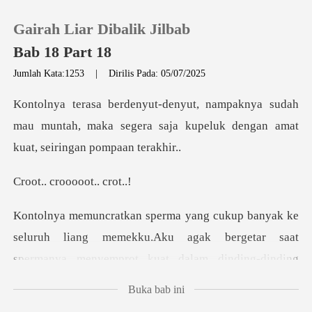
Gairah Liar Dibalik Jilbab
Bab 18 Part 18
Jumlah Kata:1253
|
Dirilis Pada: 05/07/2025
0
sudah
mau muntah, maka segera saja kupeluk
Pengisian Ulang
crooooot
Riwayat Membaca
Keluar
seluruh liang memekku.Aku agak bergetar saat
sper
Unduh Aplikasi
Buka bab ini