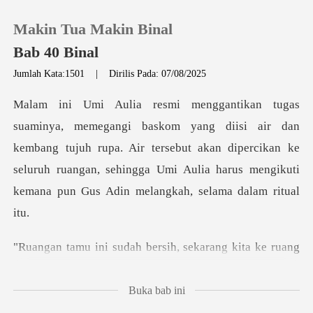
Makin Tua Makin Binal
Bab 40 Binal
Jumlah Kata:1501
|
Dirilis Pada: 07/08/2025
0
air dan
Pengisian Ulang
kembang tujuh rupa. Air tersebut akan dipercikan ke
seluruh ruangan, sehing
Riwayat Membaca
Keluar
sekarang kita ke ruang
Unduh Aplikasi
keluarga,
Buka bab ini