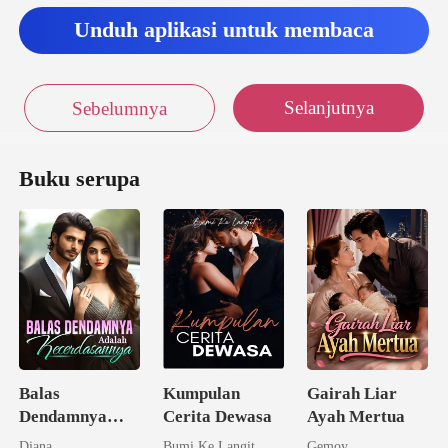
Unduh aplikasi untuk membaca
Selanjutnya
Sebelumnya
Buku serupa
Balas
Kumpulan
Gairah Liar
Dendamnya
Cerita Dewasa
Ayah Mertua
Adalah
Diana
Bumi Ke Langit
Gemoy