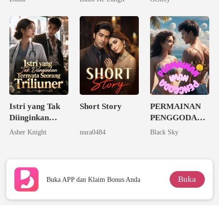
Kecerdasannya
Istri yang Tak
Short Story
PERMAINAN
Diinginkan
PENGGODA
Ternyata
IMAN
Asher Knight
nura0484
Black Sky
Seorang
Triliuner
Buka
Buka APP dan Klaim Bonus Anda