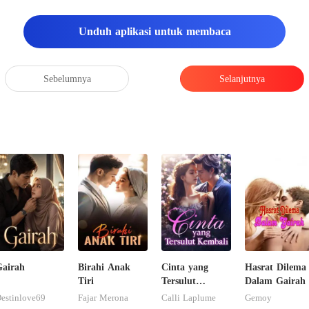
Unduh aplikasi untuk membaca
Sebelumnya
Selanjutnya
airah
Birahi Anak
Cinta yang
Hasrat Dilema
Tiri
Tersulut
Dalam Gairah
Kembali
estinlove69
Fajar Merona
Calli Laplume
Gemoy