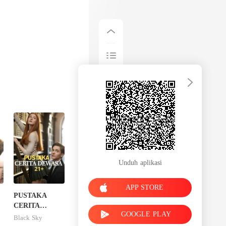
Unduh aplikasi
APP STORE
PUSTAKA
CERITA
GOOGLE PLAY
DEWASA 21+
Black Sky