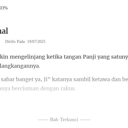
.93%
nal
|
Dirilis Pada: 19/07/2025
etika tangan Panji yang satun
tanya sambil ketawa dan be
Bu Intan ketika ciuman
ng biasanya untuk tamu.
—— Bab Terkunci ——