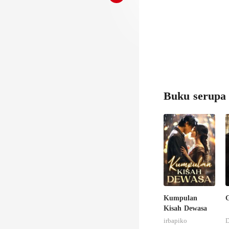
Buku serupa
Kumpulan
G
Kisah Dewasa
irbapiko
D