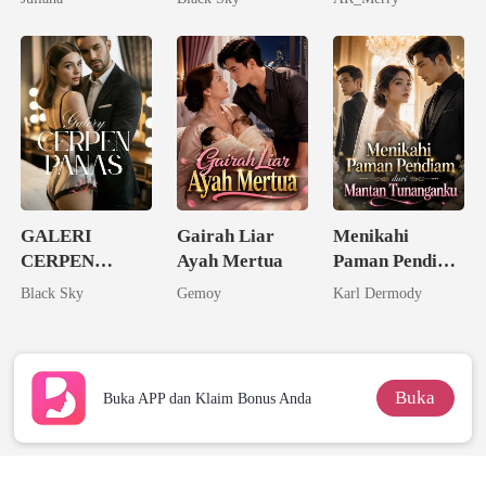
GALERI
Gairah Liar
Menikahi
CERPEN
Ayah Mertua
Paman Pendiam
PANAS 21+
dari Mantan
Black Sky
Gemoy
Karl Dermody
Tunanganku
Buka
Buka APP dan Klaim Bonus Anda