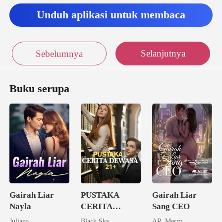
eh oleh
Unduh aplikasi untuk membaca
Selanjutnya
Sebelumnya
Buku serupa
Gairah Liar
PUSTAKA
Gairah Liar
Nayla
CERITA
Sang CEO
DEWASA 21+
Juliana
Black Sky
AR_Merry