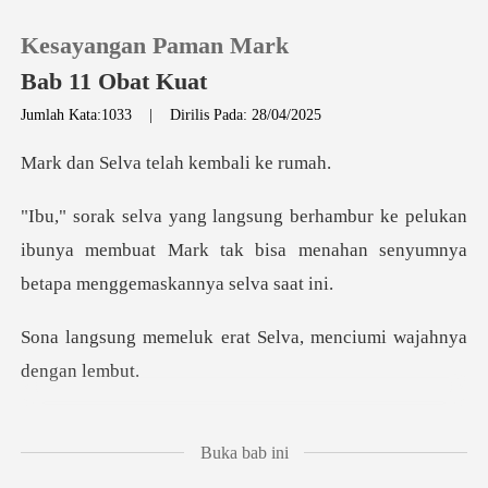
Kesayangan Paman Mark
Bab 11 Obat Kuat
Jumlah Kata:1033
|
Dirilis Pada: 28/04/2025
0
va telah kem
pelukan
Pengisian Ulang
ibunya membuat Mark tak bisa menahan s
Riwayat Membaca
erat Selva, menciumi w
Keluar
Unduh Aplikasi
nya, suasana hatinya sang
Buka bab ini