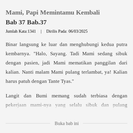
Mami, Papi Memintamu Kembali
Bab 37 Bab.37
Jumlah Kata:1341
|
Dirilis Pada: 06/03/2025
0
adi Mami sedang sibuk
Pengisian Ulang
dengan pasien, jadi Mami mematikan panggilan dari
kalian
Riwayat Membaca
Keluar
dengan
pekerjaan mami-nya yang selalu
Unduh Aplikasi
Buka bab ini