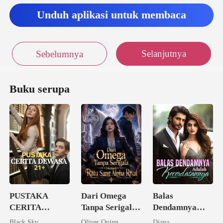
Unduh aplikasi untuk membaca
Selanjutnya
Sebelumnya
Buku serupa
PUSTAKA
Dari Omega
Balas
CERITA
Tanpa Serigala
Dendamnya
DEWASA 21+
Menjadi Ratu
Adalah
Black Sky
Oliver Quinn
Diana