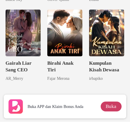
Sang Alpha
Kecerdasannya
Rival
Gairah Liar
Birahi Anak
Kumpulan
Sang CEO
Tiri
Kisah Dewasa
AR_Merry
Fajar Merona
irbapiko
Buka
Buka APP dan Klaim Bonus Anda