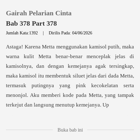
Gairah Pelarian Cinta
Bab 378 Part 378
Jumlah Kata:1392
|
Dirilis Pada: 04/06/2026
0
Pengisian Ulang
n dengan kemejanya agak tersingkap,
maka kamisol itu membentuk siluet jelas dari dada Metta,
Riwayat Membaca
termasuk putingnya yang
Keluar
Unduh Aplikasi
Buka bab ini