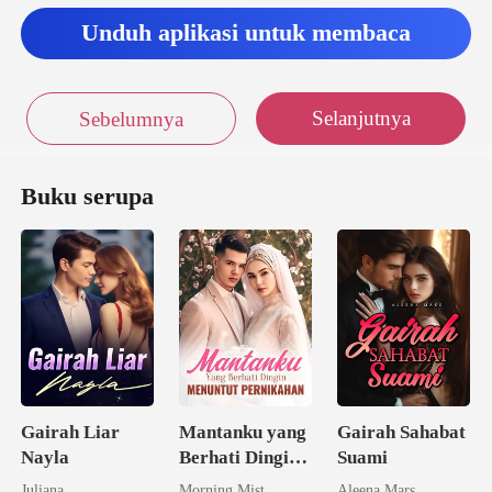
Unduh aplikasi untuk membaca
Selanjutnya
Sebelumnya
Buku serupa
Gairah Liar
Mantanku yang
Gairah Sahabat
Nayla
Berhati Dingin
Suami
Menuntut
Juliana
Morning Mist
Aleena Mars