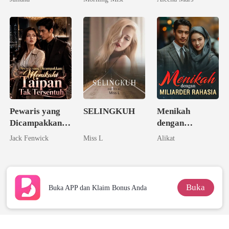
Pernikahan
Pewaris yang
SELINGKUH
Menikah
Dicampakkan:
dengan
Menikahi
Miliarder
Jack Fenwick
Miss L
Alikat
Taipan Tak
Rahasia
Tersentuh
Buka
Buka APP dan Klaim Bonus Anda