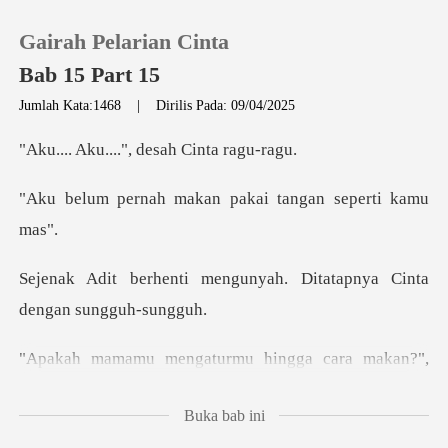
Gairah Pelarian Cinta
Bab 15 Part 15
Jumlah Kata:1468
|
Dirilis Pada: 09/04/2025
0
...", desah C
makan pakai tangan
Pengisian Ulang
Riwayat Membaca
ngunyah. Ditatapnya Cint
Keluar
turmu hingga cara ma
Unduh Aplikasi
Buka bab ini
ma dilakukan