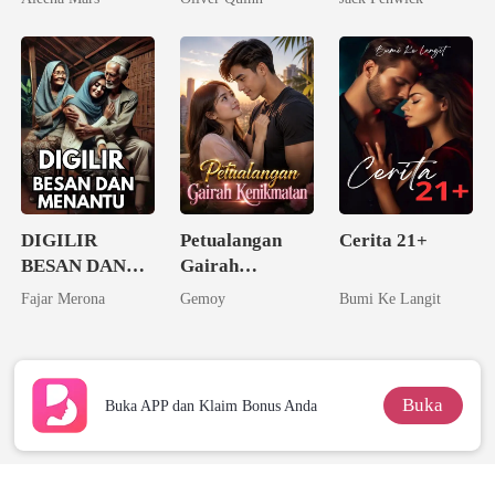
Sang Alpha
Taipan Tak
Rival
Tersentuh
DIGILIR
Petualangan
Cerita 21+
BESAN DAN
Gairah
MENANTU -
Kenikmatan
Fajar Merona
Gemoy
Bumi Ke Langit
Rahasia Birahi
Kampung
Buka
Buka APP dan Klaim Bonus Anda