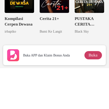
Kompilasi
Cerita 21+
PUSTAKA
Cerpen Dewasa
CERITA
DEWASA 21+
irbapiko
Bumi Ke Langit
Black Sky
Buka
Buka APP dan Klaim Bonus Anda