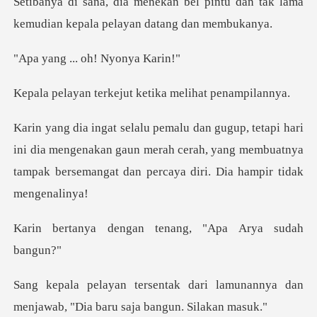
l pintu dan tak lama
kemudian kep
... oh! Ny
kejut ketika melih
ni dia mengenakan gaun merah cerah, yang membuatnya
tampak
gan tenang, "Apa A
ri lamunannya dan
menjawab, "Dia