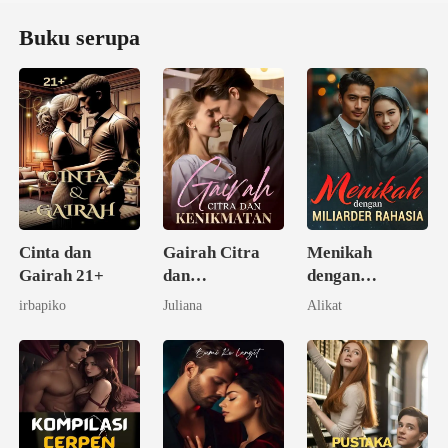
Buku serupa
Cinta dan
Gairah Citra
Menikah
Gairah 21+
dan
dengan
Kenikmatan
Miliarder
irbapiko
Juliana
Alikat
Rahasia