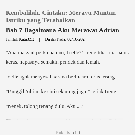
Kembalilah, Cintaku: Merayu Mantan
Istriku yang Terabaikan
Bab 7 Bagaimana Aku Merawat Adrian
Jumlah Kata:892
|
Dirilis Pada: 02/10/2024
0
" Irene tiba-tiba batuk
Pengisian Ulang
keras, n
sal karena berbic
Riwayat Membaca
sini sekarang jug
Keluar
ng tenang du
Unduh Aplikasi
n, Joelle! Beberapa
waktu yang l
Buka bab ini