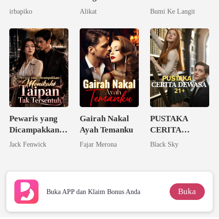
Miliarder
irbapiko
Alikat
Bumi Ke Langit
Rahasia
Pewaris yang
Gairah Nakal
PUSTAKA
Dicampakkan:
Ayah Temanku
CERITA
Menikahi
DEWASA 21+
Jack Fenwick
Fajar Merona
Black Sky
Taipan Tak
Tersentuh
Buka
Buka APP dan Klaim Bonus Anda