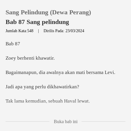
Sang Pelindung (Dewa Perang)
Bab 87 Sang pelindung
Jumlah Kata:548
|
Dirilis Pada: 23/03/2024
0
b
rhenti
Pengisian Ulang
a awalnya akan m
Riwayat Membaca
ng perlu di
Keluar
udian, sebua
Unduh Aplikasi
aitlyn turu
Buka bab ini
rdiri di sisinya untuk