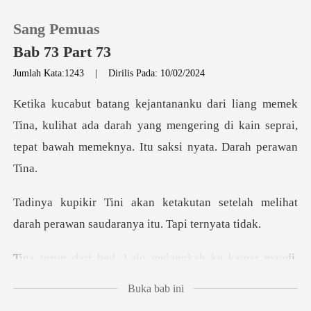
Sang Pemuas
Bab 73 Part 73
Jumlah Kata:1243
|
Dirilis Pada: 10/02/2024
0
a, kulihat ada darah yang mengering di kain seprai,
Pengisian Ulang
tep
Riwayat Membaca
n setelah melihat
Keluar
darah perawan sa
melangkah ke kamar mandi.
Unduh Aplikasi
Buka bab ini