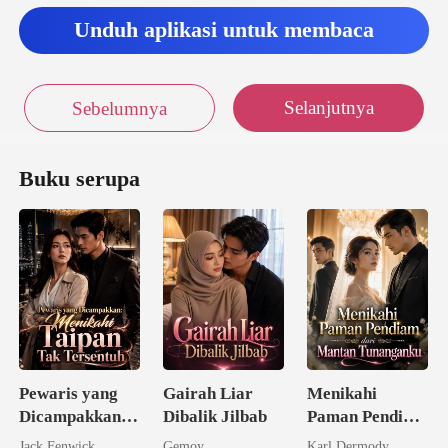
Unduh aplikasi untuk membaca
Selanjutnya
Sebelumnya
Buku serupa
Pewaris yang
Gairah Liar
Menikahi
Dicampakkan:
Dibalik Jilbab
Paman Pendiam
Menikahi
dari Mantan
Jack Fenwick
Gemoy
Karl Dermody