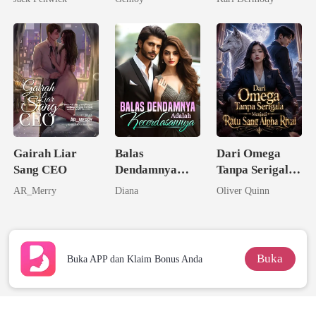
Taipan Tak
Tunanganku
Tersentuh
Gairah Liar
Balas
Dari Omega
Sang CEO
Dendamnya
Tanpa Serigala
Adalah
Menjadi Ratu
AR_Merry
Diana
Oliver Quinn
Kecerdasannya
Sang Alpha
Rival
Buka
Buka APP dan Klaim Bonus Anda