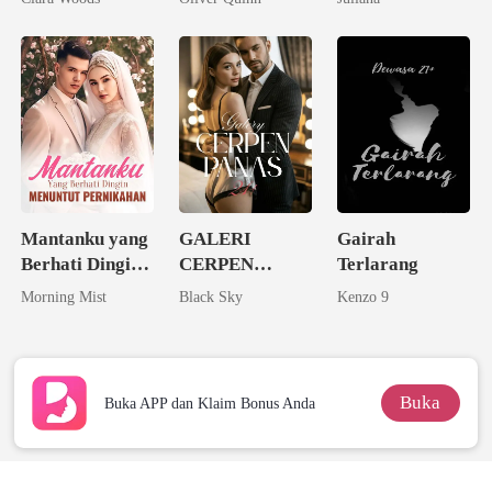
Kedua Sang
Sang Alpha
Miliarder
Rival
Mantanku yang
GALERI
Gairah
Berhati Dingin
CERPEN
Terlarang
Menuntut
PANAS 21+
Morning Mist
Black Sky
Kenzo 9
Pernikahan
Buka
Buka APP dan Klaim Bonus Anda