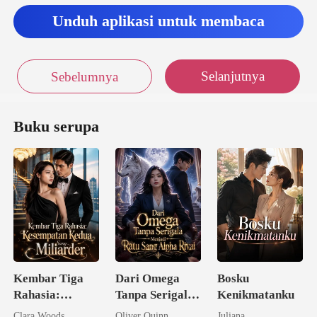
Unduh aplikasi untuk membaca
Selanjutnya
Sebelumnya
Buku serupa
Kembar Tiga
Dari Omega
Bosku
Rahasia:
Tanpa Serigala
Kenikmatanku
Kesempatan
Menjadi Ratu
Clara Woods
Oliver Quinn
Juliana