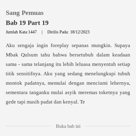
Sang Pemuas
Bab 19 Part 19
Jumlah Kata:1447
|
Dirilis Pada: 18/12/2023
0
Pengisian Ulang
jang itu lebih leluasa menyentuh setiap
titik sensitifnya. Aku yang sedang menelungkupi tubuh
Riwayat Membaca
montok padatnya, memul
Keluar
Unduh Aplikasi
Buka bab ini