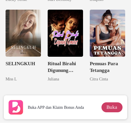
Dunia
Tunanganku
SELINGKUH
Ritual Birahi
Pemuas Para
Digunung
Tetangga
Keramat
Miss L
Juliana
Citra Cinta
Buka
Buka APP dan Klaim Bonus Anda