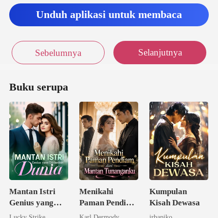
Unduh aplikasi untuk membaca
Selanjutnya
Sebelumnya
Buku serupa
Mantan Istri
Menikahi
Kumpulan
Genius yang
Paman Pendiam
Kisah Dewasa
Diidamkan
dari Mantan
Lucky Strike
Karl Dermody
irbapiko