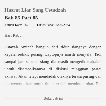
Hasrat Liar Sang Ustadzah
Bab 85 Part 85
Jumlah Kata:1567
|
Dirilis Pada: 05/02/2024
0
i R
Pengisian Ulang
sebelas siang dia masih mengetik makalah
Riwayat Membaca
untuk disampaikannya di diskusi mingguan partai
Keluar
akhwat. Akan tetapi me
Unduh Aplikasi
Buka bab ini