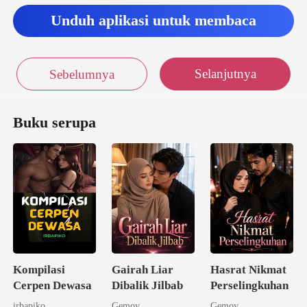
Unduh aplikasi untuk membaca
Selanjutnya
Sebelumnya
Buku serupa
Kompilasi
Gairah Liar
Hasrat Nikmat
Cerpen Dewasa
Dibalik Jilbab
Perselingkuhan
irbapiko
Gemoy
Gemoy