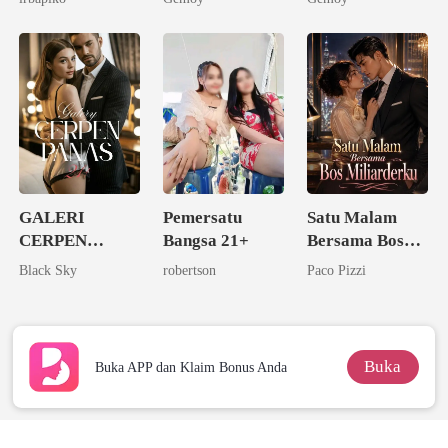
GALERI
Pemersatu
Satu Malam
CERPEN
Bangsa 21+
Bersama Bos
PANAS 21+
Miliarderku
Black Sky
robertson
Paco Pizzi
Buka
Buka APP dan Klaim Bonus Anda