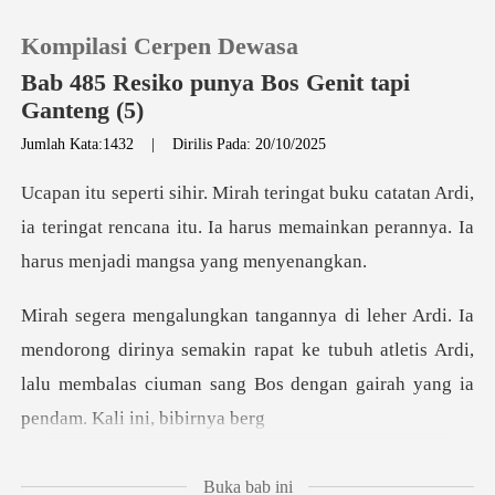
Kompilasi Cerpen Dewasa
Bab 485 Resiko punya Bos Genit tapi
Ganteng (5)
Jumlah Kata:1432
|
Dirilis Pada: 20/10/2025
0
n Ardi,
Pengisian Ulang
ia teringat rencana itu. Ia harus memainkan
Riwayat Membaca
dirinya semakin rapat ke tubuh atletis Ardi,
Keluar
lalu membalas ciuma
Unduh Aplikasi
Buka bab ini