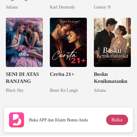
Keramat
dari Mantan
Juliana
Karl Dermody
Gemoy N
Tunanganku
SENI DI ATAS
Cerita 21+
Bosku
RANJANG
Kenikmatanku
Black Sky
Bumi Ke Langit
Juliana
Buka
Buka APP dan Klaim Bonus Anda