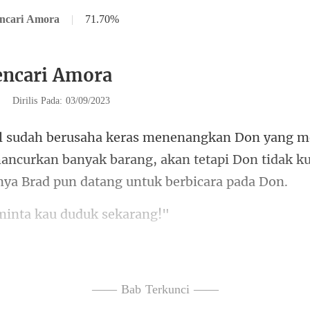
ncari Amora
|
71.70%
encari Amora
|
Dirilis Pada: 03/09/2023
ncurkan banyak barang, akan tetapi Don tidak k
minta kau du
ka yang tadinya datan
—— Bab Terkunci ——