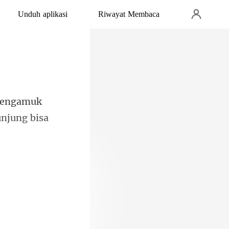
Unduh aplikasi
Riwayat Membaca
unju
g untuk