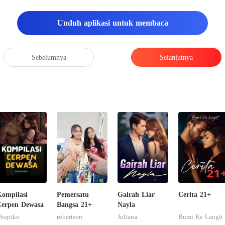
Unduh aplikasi untuk membaca
Sebelumnya
Selanjutnya
ompilasi
Pemersatu
Gairah Liar
Cerita 21+
erpen Dewasa
Bangsa 21+
Nayla
rbapiko
robertson
Juliana
Bumi Ke Langit