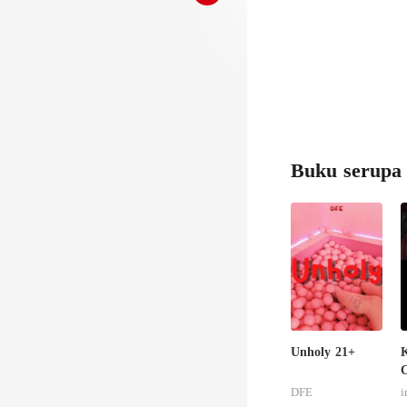
Buku serupa
Unholy 21+
K
C
DFE
i