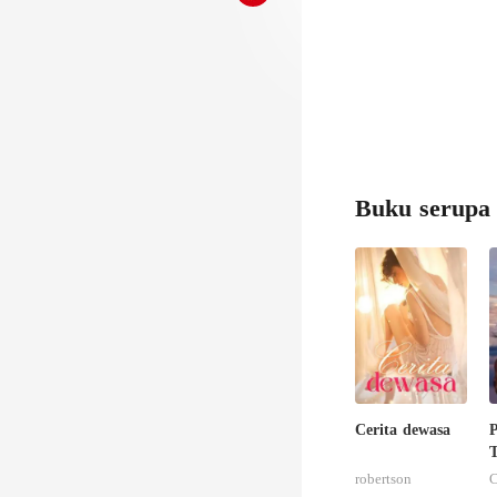
Buku serupa
Cerita dewasa
T
robertson
C