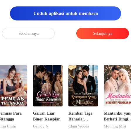
Unduh aplikasi untuk membaca
Sebelumnya
Selanjutnya
Pemuas Para
Gairah Liar
Kembar Tiga
Mantanku yan
etangga
Binor Kesepian
Rahasia:
Berhati Dingin
Kesempatan
Menuntut
itra Cinta
Gemoy N
Clara Woods
Morning Mist
Kedua Sang
Pernikahan