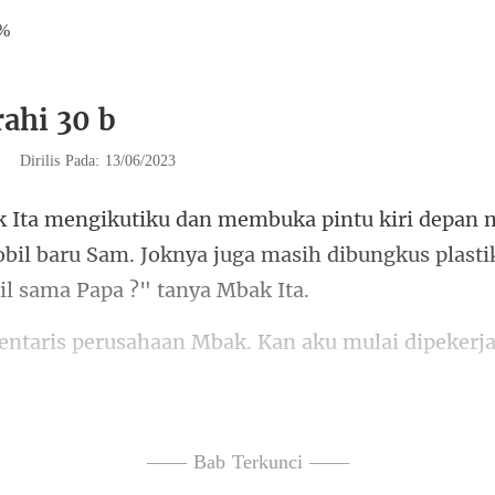
1%
rahi 30 b
|
Dirilis Pada: 13/06/2023
obil baru Sam. Joknya juga masih dibung
ahaan Mbak. Kan aku mulai d
 punya kam
—— Bab Terkunci ——
an pil kontrasep