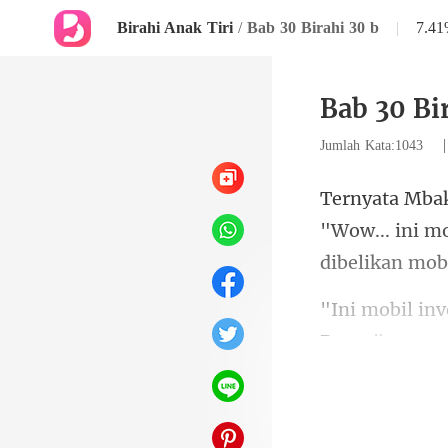
Birahi Anak Tiri
/
Bab 30 Birahi 30 b
|
7.4
Bab 30 Bi
Jumlah Kata:1043
"Wow... ini m
in