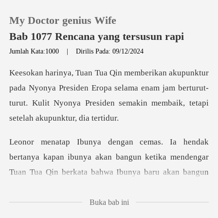
My Doctor genius Wife
Bab 1077 Rencana yang tersusun rapi
Jumlah Kata:1000
|
Dirilis Pada: 09/12/2024
0
a Presiden Eropa selama enam jam berturut-
Pengisian Ulang
turut. Kulit Nyonya P
Riwayat Membaca
Keluar
ya kapan ibunya akan bangun ketika mendengar
Tuan Tu
Unduh Aplikasi
Buka bab ini