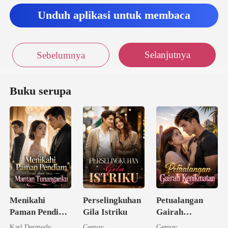
Unduh aplikasi untuk membaca
Selanjutnya
Sebelumnya
Buku serupa
Menikahi
Perselingkuhan
Petualangan
Paman Pendiam
Gila Istriku
Gairah
dari Mantan
Kenikmatan
Karl Dermody
Gemoy
Gemoy