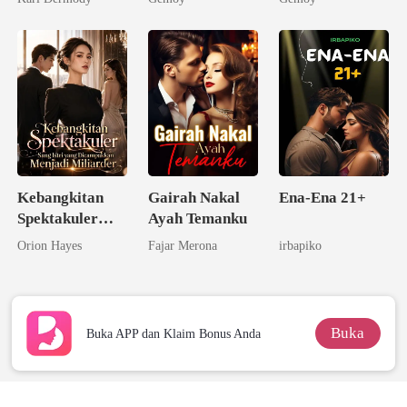
Tunanganku
Kebangkitan
Gairah Nakal
Ena-Ena 21+
Spektakuler
Ayah Temanku
Sang Istri yang
Orion Hayes
Fajar Merona
irbapiko
Dicampakkan
Menjadi
Miliarder
Buka
Buka APP dan Klaim Bonus Anda