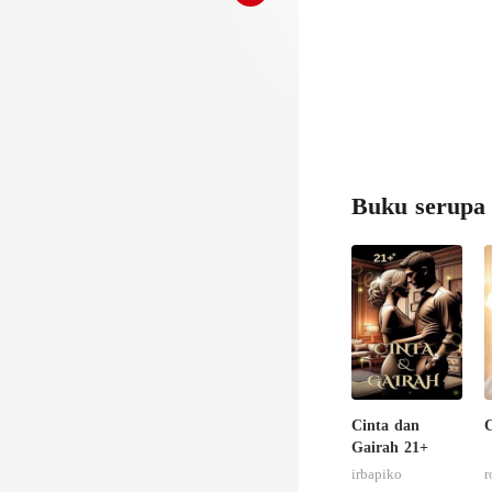
har
Buku serupa
Cinta dan
C
Gairah 21+
irbapiko
r