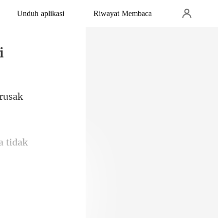
Unduh aplikasi
Riwayat Membaca
i
erusak
a
 begitu saja.