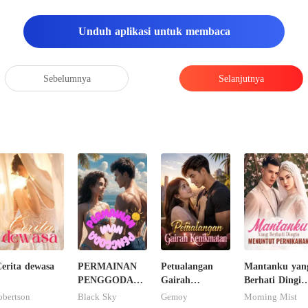
Unduh aplikasi untuk membaca
Sebelumnya
Selanjutnya
erita dewasa
PERMAINAN
Petualangan
Mantanku yan
PENGGODA
Gairah
Berhati Dingin
IMAN
Kenikmatan
Menuntut
obertson
Black Sky
Gemoy
Morning Mist
Pernikahan