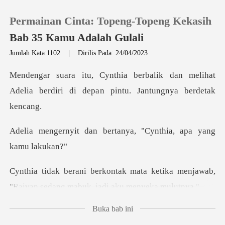
Permainan Cinta: Topeng-Topeng Kekasih
Bab 35 Kamu Adalah Gulali
Jumlah Kata:1102
|
Dirilis Pada: 24/04/2023
0
k dan melihat
Adelia berdiri di depa
Pengisian Ulang
bertanya, "Cynthia,
Riwayat Membaca
Keluar
a ketika menjawab,
"Raivan sedang
Unduh Aplikasi
Buka bab ini
nyekanya dengan mulu