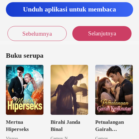
Unduh aplikasi untuk membaca
Selanjutnya
Sebelumnya
Buku serupa
Mertua
Birahi Janda
Petualangan
Hiperseks
Binal
Gairah
Kenikmatan
Virgoo
Gemoy N
Gemoy