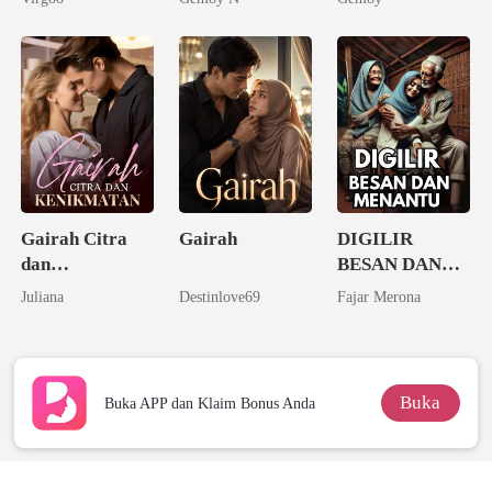
Gairah Citra
Gairah
DIGILIR
dan
BESAN DAN
Kenikmatan
MENANTU -
Juliana
Destinlove69
Fajar Merona
Rahasia Birahi
Kampung
Buka
Buka APP dan Klaim Bonus Anda