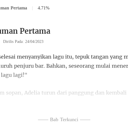
uman Pertama
|
4.71%
iuman Pertama
|
Dirilis Pada: 24/04/2023
ang m
luruh penjuru bar. Bahkan, se
a turun dari panggung dan
yanyi. Kamu memiliki bakat al
—— Bab Terkunci ——