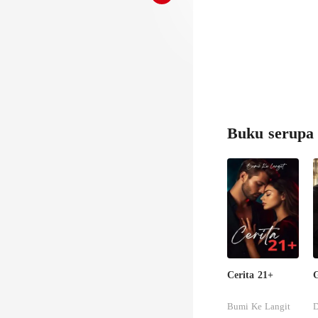
Buku serupa
Cerita 21+
G
Bumi Ke Langit
D