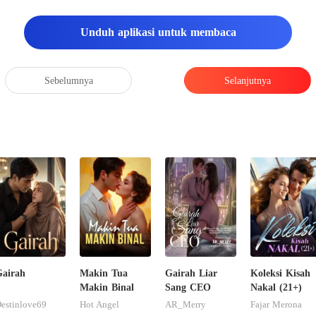
Unduh aplikasi untuk membaca
Sebelumnya
Selanjutnya
airah
Makin Tua
Gairah Liar
Koleksi Kisah
Makin Binal
Sang CEO
Nakal (21+)
estinlove69
Hot Angel
AR_Merry
Fajar Merona