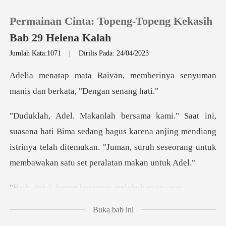
Permainan Cinta: Topeng-Topeng Kekasih
Bab 29 Helena Kalah
Jumlah Kata:1071
|
Dirilis Pada: 24/04/2023
0
emberinya senyuman
manis dan
Pengisian Ulang
sedang bagus karena anjing mendiang
Riwayat Membaca
istrinya telah ditemukan. "Juman,
Keluar
man bergegas me
Unduh Aplikasi
Buka bab ini