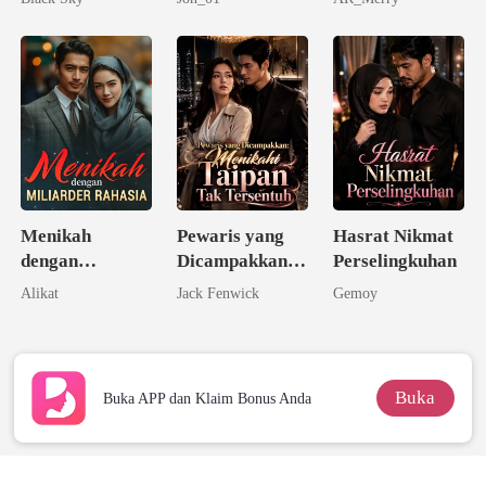
Menikah
Pewaris yang
Hasrat Nikmat
dengan
Dicampakkan:
Perselingkuhan
Miliarder
Menikahi
Alikat
Jack Fenwick
Gemoy
Rahasia
Taipan Tak
Tersentuh
Buka
Buka APP dan Klaim Bonus Anda