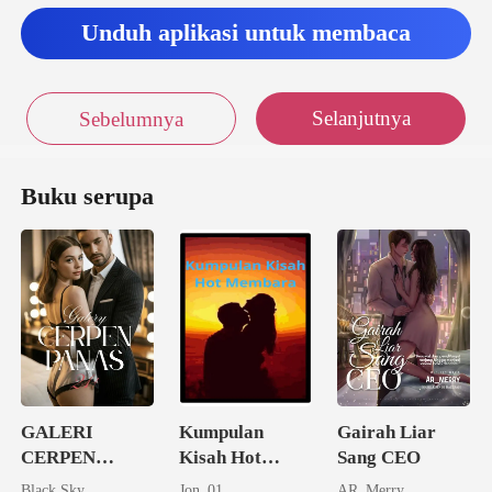
Unduh aplikasi untuk membaca
Selanjutnya
Sebelumnya
Buku serupa
GALERI
Kumpulan
Gairah Liar
CERPEN
Kisah Hot
Sang CEO
PANAS 21+
Membara
Black Sky
Jon_01
AR_Merry