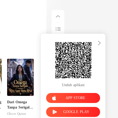
Unduh aplikasi
APP STORE
g
Dari Omega
Tanpa Serigala
GOOGLE PLAY
Menjadi Ratu
Oliver Quinn
Sang Alpha