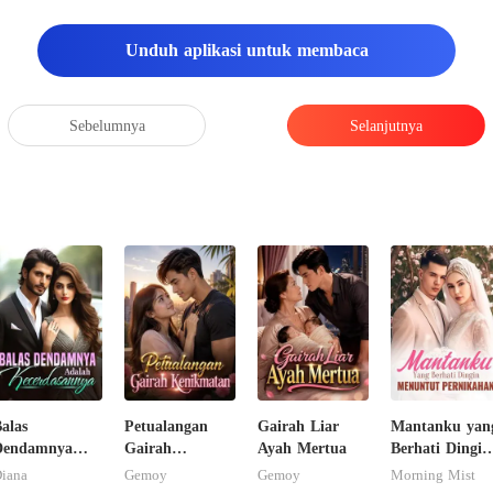
Unduh aplikasi untuk membaca
Sebelumnya
Selanjutnya
alas
Petualangan
Gairah Liar
Mantanku yan
Dendamnya
Gairah
Ayah Mertua
Berhati Dingin
Adalah
Kenikmatan
Menuntut
iana
Gemoy
Gemoy
Morning Mist
ecerdasannya
Pernikahan