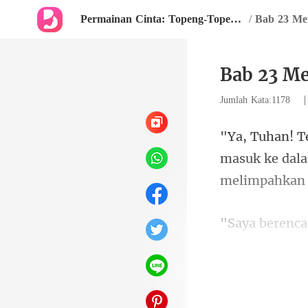
Permainan Cinta: Topeng-Topeng Kekasih
/
Bab 23 Me
Bab 23 M
Jumlah Kata:1178
masuk ke dala
menyadari cin