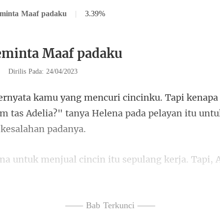
minta Maaf padaku
|
3.39%
eminta Maaf padaku
|
Dirilis Pada: 24/04/2023
apa 
m tas Adelia?" tanya Hel
api, 
cin itu hilang dan bahkan meminta s
—— Bab Terkunci ——