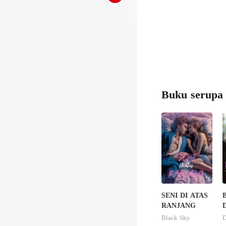
Buku serupa
SENI DI ATAS
B
RANJANG
Black Sky
D
K