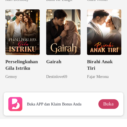
Tunanganku
Kedua Sang
Miliarder
Perselingkuhan
Gairah
Birahi Anak
Gila Istriku
Tiri
Gemoy
Destinlove69
Fajar Merona
Buka
Buka APP dan Klaim Bonus Anda