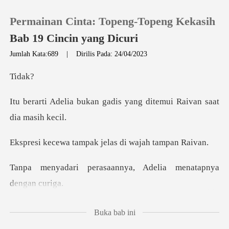
Permainan Cinta: Topeng-Topeng Kekasih
Bab 19 Cincin yang Dicuri
Jumlah Kata:689
|
Dirilis Pada: 24/04/2023
0
da
gadis yang ditemui Raiv
Pengisian Ulang
Riwayat Membaca
ampak jelas di wa
Keluar
saannya, Adelia mena
Unduh Aplikasi
Apakah pria ini i
Buka bab ini