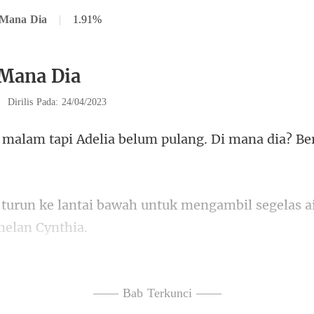
 Mana Dia
|
1.91%
 Mana Dia
|
Dirilis Pada: 24/04/2023
lia belum pulang. Di mana di
wah untuk mengambil segelas ai
tidak b
di pedesaan. Siap
—— Bab Terkunci ——