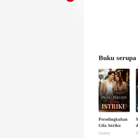
Buku serupa
Perselingkuhan
Gila Istriku
M
Gemoy
A
R