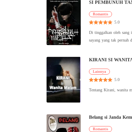
SI PEMBUNUH TA
Romantis
5.0
Di tinggalkan oleh sang 
sayang yang tak pernah 
hidupnya ber
KIRANI SI WANI
Lainnya
5.0
Tentang Kirani, wanita 
Belang si Janda Ke
Romantis