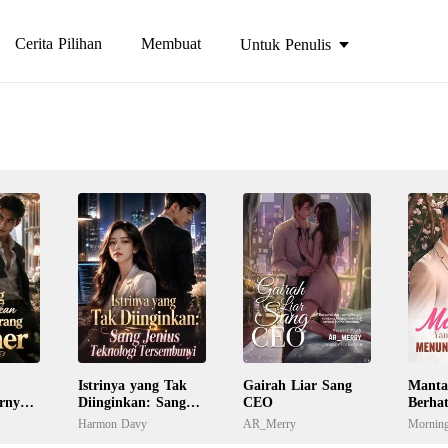
Cerita Pilihan
Membuat
Untuk Penulis
Istrinya yang Tak
Gairah Liar Sang
Manta
rnyata
Diinginkan: Sang
CEO
Berhat
uner
Jenius Teknologi
Menun
Harmon Davy
AR_Merry
Morning
Tersembunyi
Perni