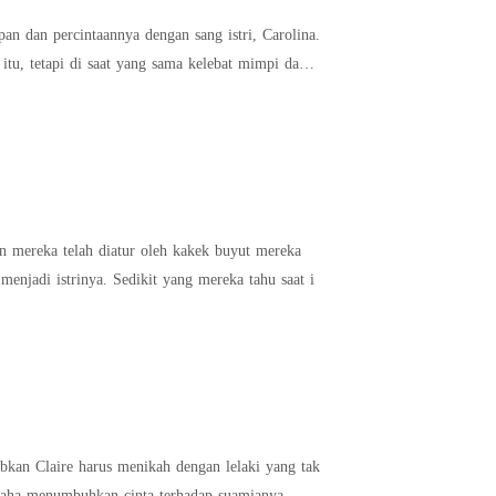
n dan percintaannya dengan sang istri, Carolina.
itu, tetapi di saat yang sama kelebat mimpi dan
sebelum mereka lahir, Hiram percaya bahwa wanita yang kasar dan berisik seperti Rachel tidak pantas menjadi istrinya. Sedikit yang mereka tahu saat i
abkan Claire harus menikah dengan lelaki yang tak
rusaha menumbuhkan cinta terhadap suamianya