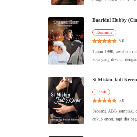
ditengah ga
Baaridul Hubby (Cin
Romantis
5.0
Tahun 1998, awal era ref
kota yang dikenal dengan
di
Si Miskin Jadi Keren
Lebih
5.0
Seorang ABG somplak, dekil,
cukup encer, tapi dia bego 
penakut, be