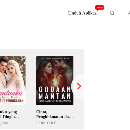
panas
Unduh Aplikasi
nku yang
Cinta,
Gairah Liar Binor
i Dingin
Pengkhianatan dan
Kesepian
tut
Dendam: Godaan
 Mist
LARK COLE
Gemoy N
kahan
Mantan Istri yang