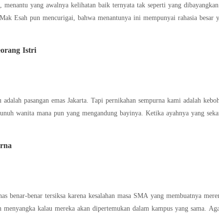
menantu yang awalnya kelihatan baik ternyata tak seperti yang dibayangkan
n. Mak Esah pun mencurigai, bahwa menantunya ini mempunyai rahasia besa
orang Istri
 adalah pasangan emas Jakarta. Tapi pernikahan sempurna kami adalah keboh
nuh wanita mana pun yang mengandung bayinya. Ketika ayahnya yang sekara
si
urna
 kalau mereka akan dipertemukan dalam kampus yang sama. Agatha tak pernah tahu siapa pelaku malam itu, ia