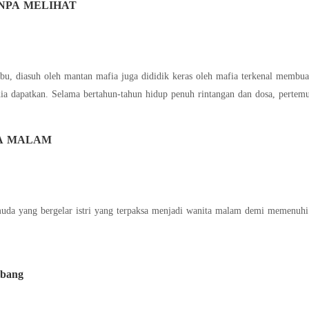
NPA MELIHAT
ibu, diasuh oleh mantan mafia juga dididik keras oleh mafia terkenal membua
dia dapatkan. Selama bertahun-tahun hidup penuh rintangan dan dosa, pert
TA MALAM
muda yang bergelar istri yang terpaksa menjadi wanita malam demi memenuhi
mbang