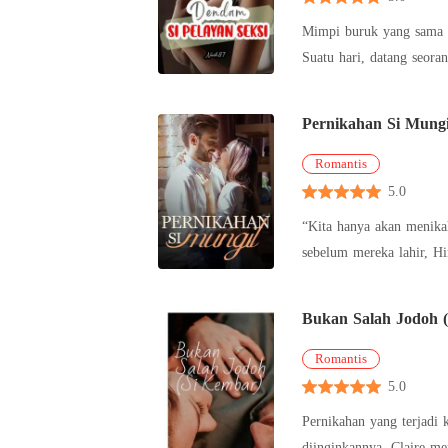
Mimpi buruk yang sama t
Suatu hari, datang seora
kilas
Pernikahan Si Mungi
Romantis
5.0
“Kita hanya akan menikah selama sebulan. Setelah itu, kita akan segera bercerai.” Me
Bukan Salah Jodoh 
Romantis
5.0
Pernikahan yang terjadi 
diinginkannya. Claire me