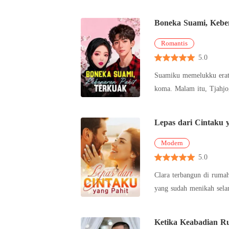
bahkan berusaha me
Boneka Suami, Kebe
Romantis
5.0
Suamiku memelukku erat 
koma. Malam itu, Tjahjo, ayah mertuaku yang bejat, menerobos masuk ke kamarku dan mencoba memperkosaku saat suamiku sedang "dinas luar kota".
Dalam kepanikan
Lepas dari Cintaku 
Modern
5.0
Clara terbangun di rumah
yang sudah menikah selam
Dan seolah-
Ketika Keabadian Ru