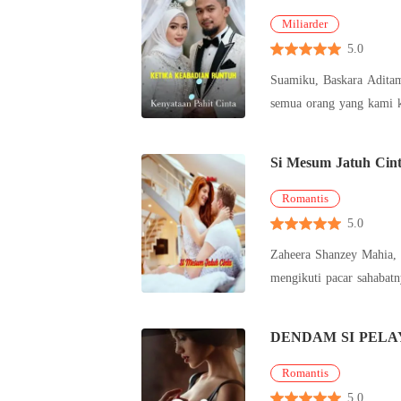
Miliarder
5.0
Suamiku, Baskara Aditam
semua orang yang kami kenal iri. Lalu seorang wanita dari masa lalunya muncul, menggandeng tangan seorang 
pucat dan s
Si Mesum Jatuh Cin
Romantis
5.0
Zaheera Shanzey Mahia, wanita muda 
mengikuti pacar sahabat
anak buahny
DENDAM SI PELA
Romantis
5.0