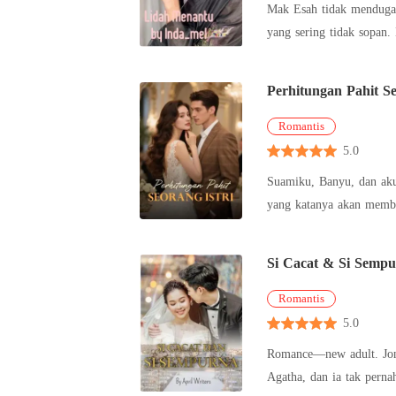
Mak Esah tidak menduga, 
yang sering tidak sopa
bertahan dalam menghad
Perhitungan Pahit Se
Romantis
5.0
Suamiku, Banyu, dan aku
yang katanya akan membu
mengusulkan sebuah solu
Si Cacat & Si Semp
Romantis
5.0
Romance—new adult. Jonas benar-benar tersiksa karena kesalahan masa SMA yang membuatnya merenggut masa depan seorang gadis pincang bernama
Agatha, dan ia tak pernah menyangka