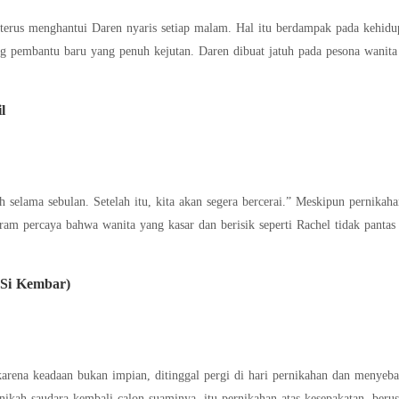
erus menghantui Daren nyaris setiap malam. Hal itu berdampak pada kehidupa
ng pembantu baru yang penuh kejutan. Daren dibuat jatuh pada pesona wanita 
l
skipun pernikahan mereka telah diatur oleh kakek buyut mereka
(Si Kembar)
karena keadaan bukan impian, ditinggal pergi di hari pernikahan dan menyeb
nikah saudara kembali calon suaminya, itu pernikahan atas kesepakatan, be