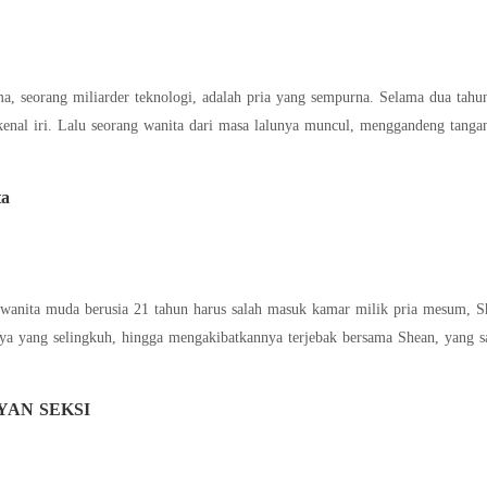
a, seorang miliarder teknologi, adalah pria yang sempurna. Selama dua ta
anak laki-laki berusia empat tahun yang
ta
berusia 21 tahun harus salah masuk kamar milik pria mesum, Shean Vikal Yandra, yang berusia 35 tahun. Karena
nya yang selingkuh, hingga mengakibatkannya terjebak bersama Shean, yang s
YAN SEKSI