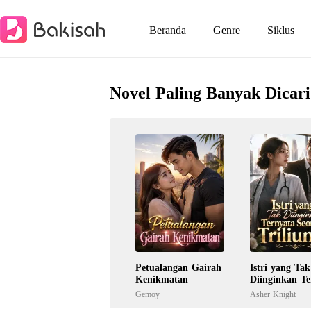
Beranda
Genre
Siklus
Novel Paling Banyak Dicari
Petualangan Gairah
Istri yang Tak
Kenikmatan
Diinginkan Te
Seorang Trili
Gemoy
Asher Knight